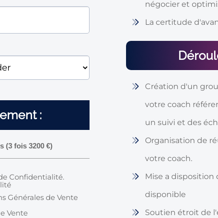
négocier et optimi
La certitude d'ava
Déroul
Création d'un gro
votre coach référ
iement :
un suivi et des éch
Organisation de réu
(3 fois 3200 €)
votre coach.
Mise a disposition
 de Confidentialité.
lité
disponible
ions Générales de Vente
Soutien étroit de 
de Vente