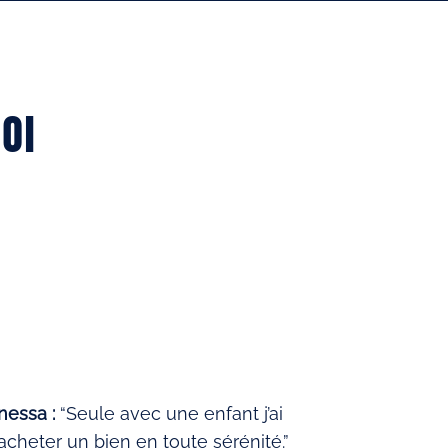
OI
nessa :
“Seule avec une enfant j’ai
acheter un bien en toute sérénité.”