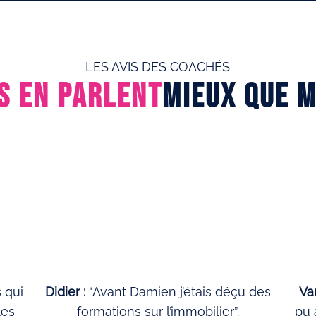
LES AVIS DES COACHÉS
LS EN PARLENT
MIEUX QUE M
 qui
Didier :
“Avant Damien j’étais déçu des
Va
les
formations sur l’immobilier”.
pu 