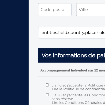
Vos Informations de pa
Accompagnement Individuel sur 12 mois 
J'ai lu et j'accepte la Politique
Lire
la Politique de confidentia
J'ai lu et j'accepte les Condit
sans réserve.
Lire
les Conditions Générales 