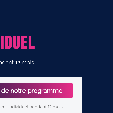
viduel
endant 12 mois
s de notre programme
t individuel pendant 12 mois