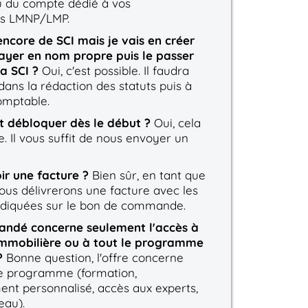
u du compte dédié à vos
ts LMNP/LMP.
encore de SCI mais je vais en créer
payer en nom propre puis le passer
la SCI ?
Oui, c'est possible. Il faudra
 dans la rédaction des statuts puis à
omptable.
t débloquer dès le début ?
Oui, cela
e. Il vous suffit de nous envoyer un
ir une facture ?
Bien sûr, en tant que
vous délivrerons une facture avec les
ndiquées sur le bon de commande.
andé concerne seulement l'accès à
Immobilière ou à tout le programme
?
Bonne question, l'offre concerne
 le programme (formation,
t personnalisé, accès aux experts,
eau).