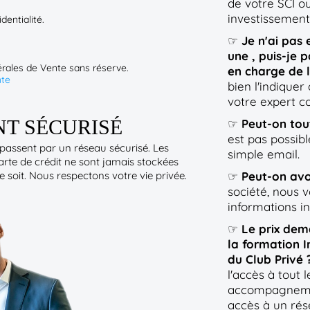
de votre SCI o
investissemen
identialité.
☞
Je n'ai pas 
une , puis-je 
nérales de Vente sans réserve.
en charge de 
nte
bien l'indiquer
votre expert c
T SÉCURISÉ
☞
Peut-on tou
est pas possibl
assent par un réseau sécurisé. Les
simple email.
arte de crédit ne sont jamais stockées
 soit. Nous respectons votre vie privée.
☞
Peut-on avo
société, nous 
informations i
☞
Le prix dem
la formation 
du Club Privé 
l'accès à tout
accompagnemen
accès à un rés