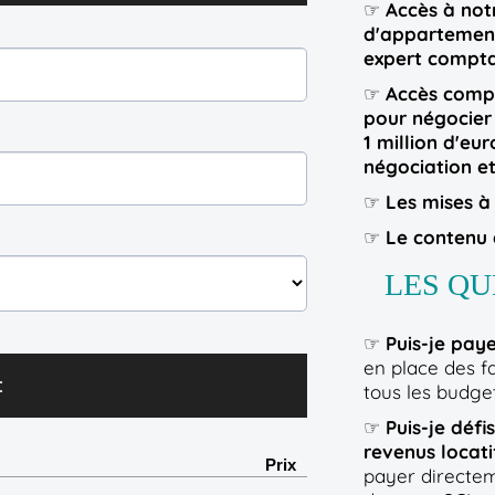
☞
Accès à not
d'appartement,
expert compta
☞
Accès compl
pour négocier 
1 million d'eu
négociation et
☞
Les mises à
☞
Le contenu 
LES QU
☞
Puis-je paye
en place des f
:
tous les budget
☞
Puis-je défi
revenus locati
Prix
payer directe