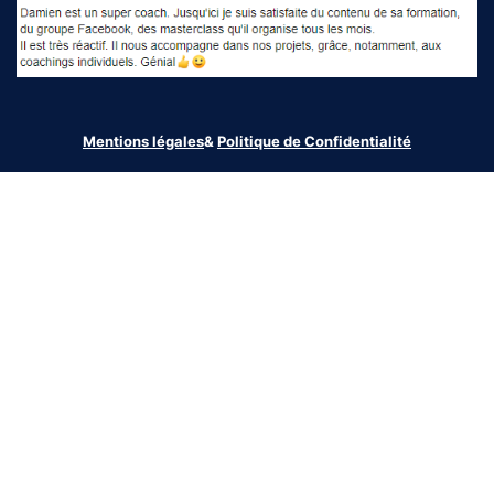
Mentions légales
&
Politique de Confidentialité
© 2025 FOCUS & YOU - Tous droits réservés
Avertissement :
Chaque témoignage client que vous voyez est
basé sur ce que nos clients nous disent. Nous ne vérifions pas
leurs états financiers, nous les croyons sur parole. Obtenir des
résultats dans l'investissement immobilier est difficile, et chacun
de nos clients travaille très dur pour obtenir des résultats. Nous
ne garantissons aucun résultat et vous devez savoir qu'investir
dans l'immobilier est un risque. La présente page utilise des
cookies pour analyser et améliorer l’utilisation du site par ses
utilisateurs. En utilisant ce site internet, vous consentez
expressément au traitement de vos données par nos logiciels
dans les conditions et pour les finalités décrites dans notre
Politique de confidentialité.